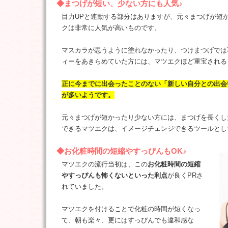
◆まつげが短い、少ない方にも人気♪
目力UPと連動する部分はありますが、元々まつげが短
クは非常に人気が高いものです。
マスカラが思うように塗れなかったり、つけまつげでは
ィーをあきらめていた方には、マツエクほど重宝される
正に今までに出会ったことのない「新しい自分との出会
が多いようです。
元々まつげが短かったり少ない方には、まつげを長くし
できるマツエクは、イメージチェンジできるツールとし
◆お化粧時間の短縮やすっぴんもOK♪
マツエクの流行当初は、この
お化粧時間の短縮
やすっぴんも怖くないといった利点
が良くPRさ
れていました。
マツエクを付けることで化粧の時間が短くなっ
て、朝も楽々、更にはすっぴんでも違和感な